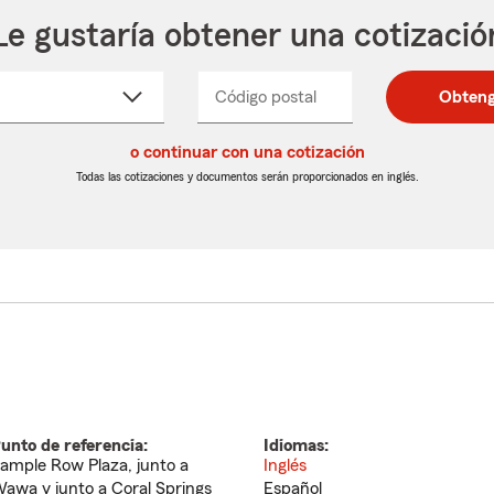
Le gustaría obtener una cotizació
cione
Código postal
Ingresa
Ingresa
Obteng
_____
un
un
re
código
código
cto
o continuar con una cotización
postal
postal
de
de
Todas las cotizaciones y documentos serán proporcionados en inglés.
egable
5
5
dígitos
dígitos
unto de referencia:
Idiomas:
ample Row Plaza, junto a
Inglés
awa y junto a Coral Springs
Español