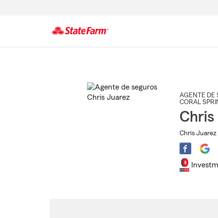
Comienzo
del
contenido
principal
AGENTE DE 
CORAL SPRI
Chris
Chris Juarez
Investm