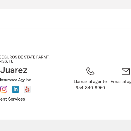
Pasar
al
contenido
principal
®
SEGUROS DE STATE FARM
,
NGS
, FL
 Juarez
 Insurance Agy Inc
Llamar al agente
Email al a
954-840-8950
ent Services