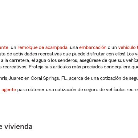
ante
, un
remolque de acampada
, una
embarcación
o un
vehículo 
ista de actividades recreativas que puede disfrutar con ellos! Los 
a la carretera, el agua o los senderos, asegúrese de que sus vehí
 recreativos. Proteja sus artículos más preciados dondequiera qu
is Juarez en Coral Springs, FL, acerca de una cotización de segu
n agente
para obtener una cotización de seguro de vehículos recre
e vivienda