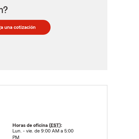
n?
a una cotización
Horas de oficina (
EST
):
Lun. - vie. de 9:00 AM a 5:00
PM