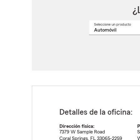
¿
Seleccione un producto
Selec
un
nomb
de
produ
del
menú
despl
Detalles de la oficina:
Dirección física:
P
7379 W Sample Road
S
Coral Springs
,
FL
33065-2259
W